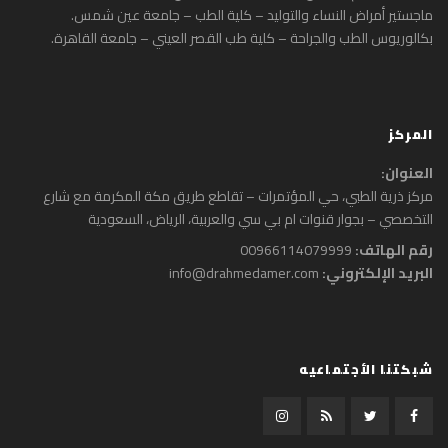
ماجستير أمراض النساء والتوليد – كلية الطب – جامعة عين شمس.
بكالوريوس الطب والجراحة – كلية طب القصر العيني – جامعة القاهرة.
المركز
العنوان:
مركز ذرية الطبي، حي المؤتمرات – تقاطع طريق مكة المكرمة مع شارع
التخصصي – بجوار قنوات ام بي سي والعربية‎، الرياض، السعودية
رقم الهاتف:
00966114079999
البريد الإلكتروني:
info@drahmedamer.com
شبكتنا الأجتماعيه