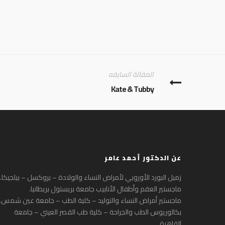
المقالة السابقه
Kate & Tubby
عن الدكتور أحمد عامر
زميل البورد الأوروبي لأمراض النساء والولادة – بروكسل – بيلجيكا.
ماجستير العقم وأطفال الأنابيب جامعة بريستول بريطانيا.
ماجستير أمراض النساء والتوليد – كلية الطب – جامعة عين شمس.
بكالوريوس الطب والجراحة – كلية طب القصر العيني – جامعة
القاهرة.