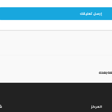
عه بعده
المركز
شب