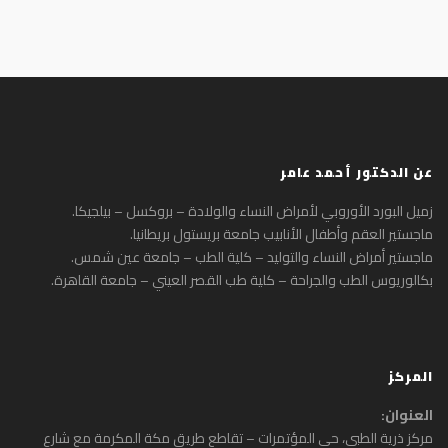
عن الدكتور أحمد عامر
زميل البورد الأوروبي لأمراض النساء والولادة – بروكسل – بيلجيكا.
ماجستير العقم وأطفال الأنابيب جامعة بريستول بريطانيا.
ماجستير أمراض النساء والتوليد – كلية الطب – جامعة عين شمس.
بكالوريوس الطب والجراحة – كلية طب القصر العيني – جامعة القاهرة.
المركز
العنوان:
مركز ذرية الطبي، حي المؤتمرات – تقاطع طريق مكة المكرمة مع شارع